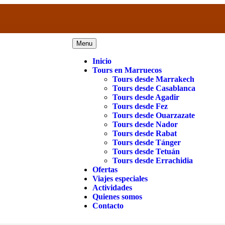
Menu
Inicio
Tours en Marruecos
Tours desde Marrakech
Tours desde Casablanca
Tours desde Agadir
Tours desde Fez
Tours desde Ouarzazate
Tours desde Nador
Tours desde Rabat
Tours desde Tánger
Tours desde Tetuán
Tours desde Errachidia
Ofertas
Viajes especiales
Actividades
Quienes somos
Contacto