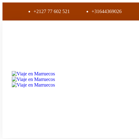
+2127 77 602 521
+31644369026