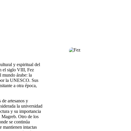
ltural y espiritual del
 el siglo VIII, Fez
l mundo árabe: la
 por la UNESCO. Sus
isitante a otra época,
s de artesanos y
nsiderada la universidad
ctura y su importancia
el Magreb. Otro de los
onde se continúa
se mantienen intactas