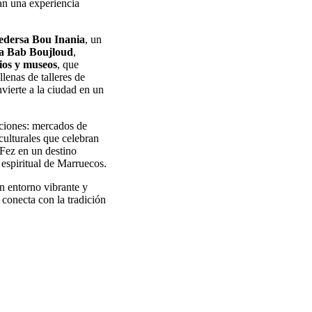
ean una experiencia
dersa Bou Inania
, un
a Bab Boujloud
,
ios y museos
, que
llenas de talleres de
nvierte a la ciudad en un
iciones: mercados de
 culturales que celebran
 Fez en un destino
 espiritual de Marruecos.
un entorno vibrante y
 conecta con la tradición