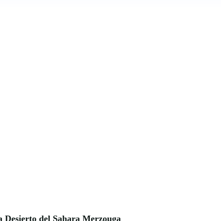
ía Desierto del Sahara Merzouga