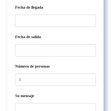
Fecha de llegada
Fecha de salida
Número de personas
d
Su mensaje
e
F
e
c