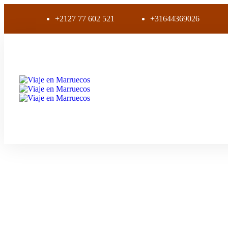
+2127 77 602 521
+31644369026