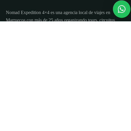
Nomad Expedition 4×4 es una agencia local de viajes en
Marruecos con más de 25 años organizando tours, circuitos
y excursiones por todo el país.
Sobre nosotros
Quienes Somos
Blog de viajes y consejos
Términos y Condiciones
Contacto