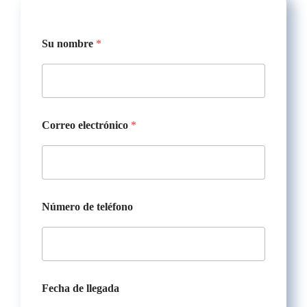
F
Su nombre
*
e
c
h
a
d
e
p
Correo electrónico
*
e
r
s
o
n
a
Número de teléfono
s
Fecha de llegada