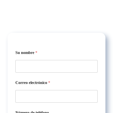
Su nombre
*
Correo electrónico
*
n
Número de teléfono