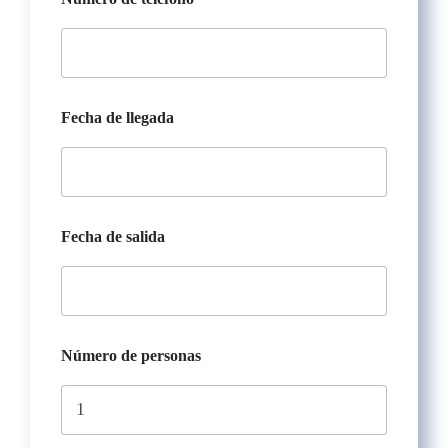
o
m
b
r
e
t
e
Fecha de llegada
l
é
f
o
n
o
Fecha de salida
d
e
Número de personas