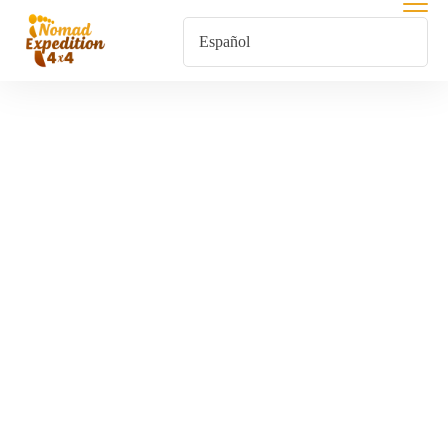
Viaje Familiar
Por Marruecos
Y Encuentro
Con Los Reyes
Magos