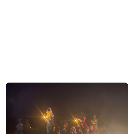
Inicio
Travel
Viaje Familiar Por Marruecos Y Encuentro Con Los Reyes
Magos