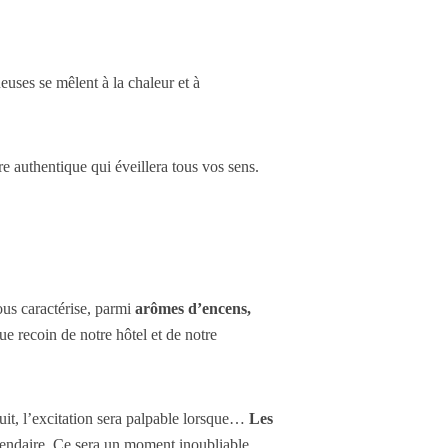
uses se mêlent à la chaleur et à
 authentique qui éveillera tous vos sens.
ous caractérise, parmi
arômes d’encens,
e recoin de notre hôtel et de notre
nuit, l’excitation sera palpable lorsque…
Les
égendaire. Ce sera un moment inoubliable