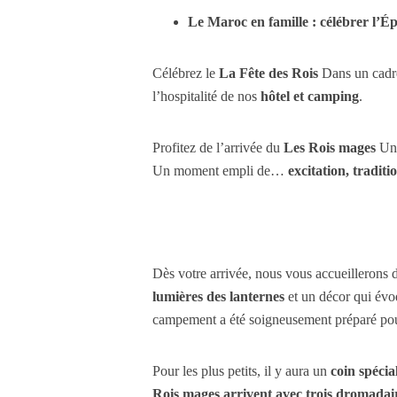
Le Maroc en famille : célébrer l’Ép
Célébrez le
La Fête des Rois
Dans un cadre 
l’hospitalité de nos
hôtel et camping
.
Profitez de l’arrivée du
Les Rois mages
Une
Un moment empli de…
excitation, traditi
Dès votre arrivée, nous vous accueillerons 
lumières des lanternes
et un décor qui évo
campement a été soigneusement préparé pour 
Pour les plus petits, il y aura un
coin spécia
Rois mages arrivent avec trois dromadai