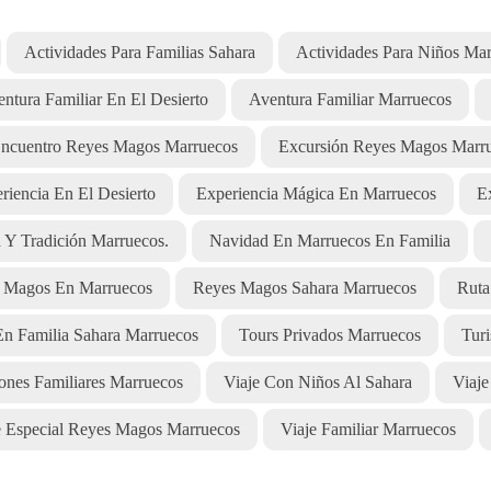
Actividades Para Familias Sahara
Actividades Para Niños Ma
ntura Familiar En El Desierto
Aventura Familiar Marruecos
ncuentro Reyes Magos Marruecos
Excursión Reyes Magos Marr
riencia En El Desierto
Experiencia Mágica En Marruecos
E
 Y Tradición Marruecos.
Navidad En Marruecos En Familia
 Magos En Marruecos
Reyes Magos Sahara Marruecos
Ruta
En Familia Sahara Marruecos
Tours Privados Marruecos
Tur
ones Familiares Marruecos
Viaje Con Niños Al Sahara
Viaj
e Especial Reyes Magos Marruecos
Viaje Familiar Marruecos