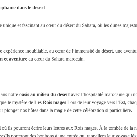
iphanie dans le désert
unique et fascinant au cœur du désert du Sahara, où les dunes majestue
 expérience inoubliable, au cœur de l’immensité du désert, une aventure
on et aventure
au cœur du Sahara marocain.
dans notre
oasis au milieu du désert
avec l’hospitalité marocaine qui n
que le mystère de
Les Rois mages
Lors de leur voyage vers l’Est, chaqu
plonger nos hôtes dans la magie de cette célébration si particulière.
l
où ils pourront écrire leurs lettres aux Rois mages. À la tombée de la 
res
Ils porteront des bonbons à une entrée qui rappellera leur voyage l