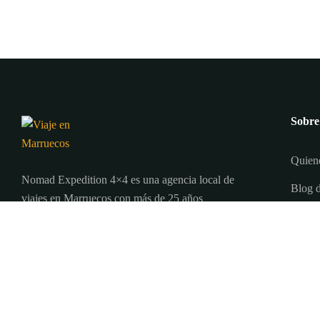
Sobre
Quien
Nomad Expedition 4×4 es una agencia local de
Blog d
viajes en Marruecos con más de 25 años
Térmi
organizando tours, circuitos y excursiones por
todo el país.
Conta