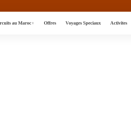
rcuits au Maroc
Offres
Voyages Speciaux
Activites
lle Au Maroc Et
Les Rois Mages
Travel
Voyage En Famille Au Maroc Et Rencontre Avec Les Ro