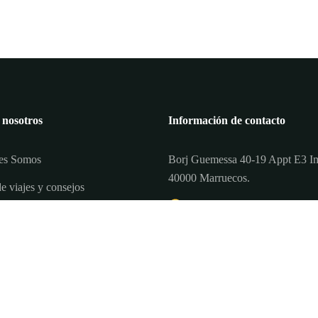
 nosotros
Información de contacto
es Somos
Borj Guemessa 40-19 Appt E3 
40000 Marruecos.
e viajes y consejos
+212777602521
nos y Condiciones
+31644369026
cto
nomadexpedition4x4@gmail