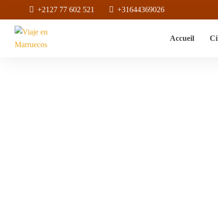
+2127 77 602 521
+31644369026
Accueil
Ci
Voyage En Fami
Home