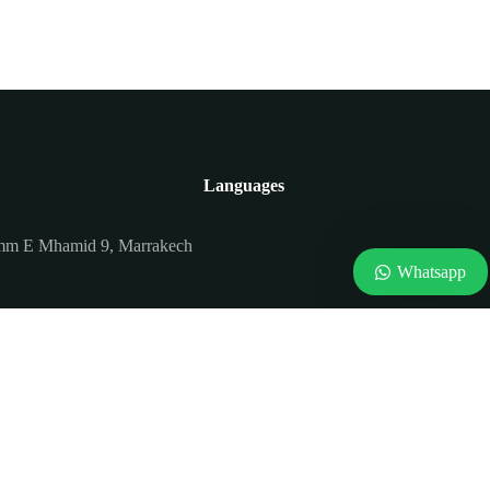
Languages
Imm E Mhamid 9, Marrakech
Whatsapp
.com