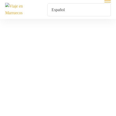
Boda Eventos Y
Luna De Miel
En El Desierto
De Marruecos
Inicio
Uncategorized
Boda Eventos Y Luna De Miel En El Desierto De Marruecos