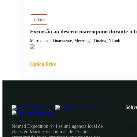
5 days
Excursão ao deserto marroquino durante o 
Marraquexe, Ouarzazate, Merzouga, Ouzina, Nkoub
Option Price
Sobre
Nomad Expedition 4×4 es una agencia local de
viajes en Marruecos con más de 25 años