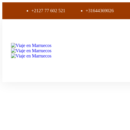
+2127 77 602 521
+31644369026