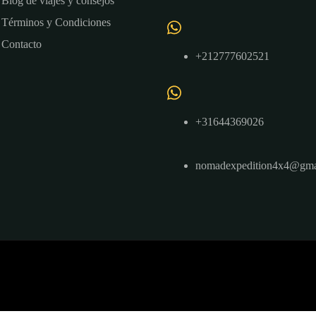
Blog de viajes y consejos
Términos y Condiciones
Contacto
+212777602521
+31644369026
nomadexpedition4x4@gma