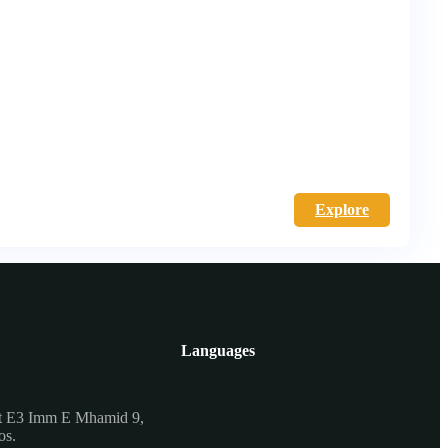
Explore
Languages
t E3 Imm E Mhamid 9,
os.