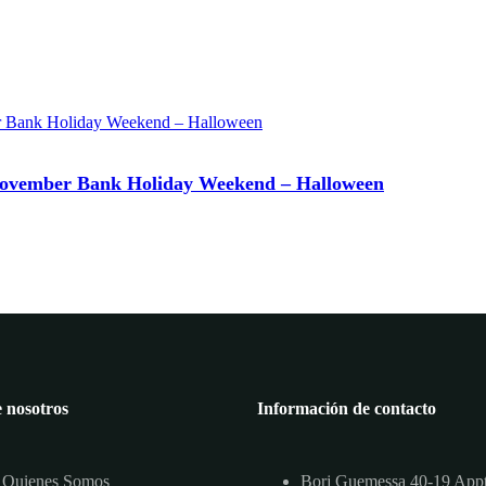
 November Bank Holiday Weekend – Halloween
 nosotros
Información de contacto
Quienes Somos
Borj Guemessa 40-19 App