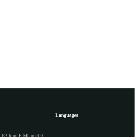
Languages
t E3 Imm E Mhamid 9,