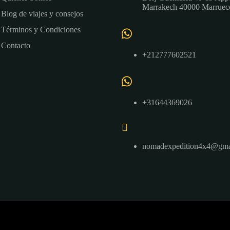
Marrakech 40000 Marruec
Blog de viajes y consejos
Términos y Condiciones
Contacto
+212777602521
+31644369026
nomadexpedition4x4@gma