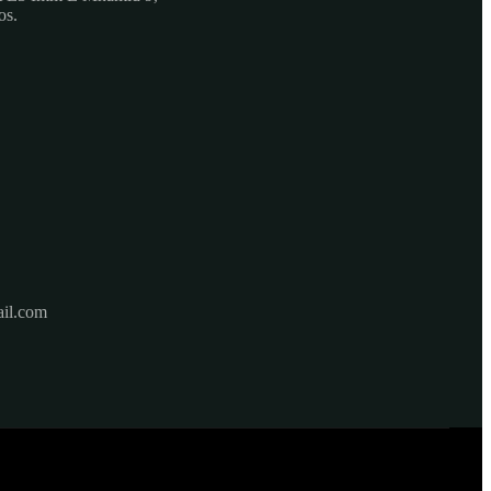
os.
il.com