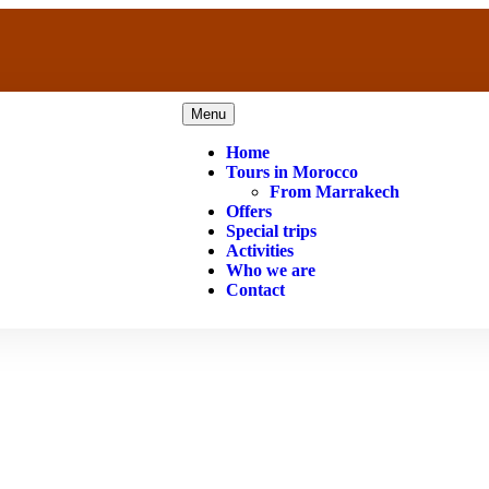
Menu
Home
Tours in Morocco
From Marrakech
Offers
Special trips
Activities
Who we are
Contact