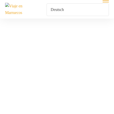
Excursión Al
Desierto De
Marruecos Para
Familias En
Noviembre