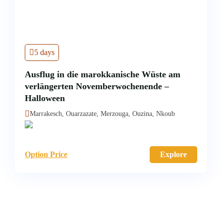
5 days
Ausflug in die marokkanische Wüste am
verlängerten Novemberwochenende –
Halloween
Marrakesch, Ouarzazate, Merzouga, Ouzina, Nkoub
Option Price
Explore