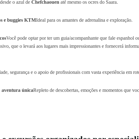
 desde o azul de
Chefchaouen
até mesmo os ocres do Saara.
os e buggies KTM
Ideal para os amantes de adrenalina e exploração.
cos
Você pode optar por ter um guia/acompanhante que fale espanhol ou
vo, que o levará aos lugares mais impressionantes e fornecerá informaç
ade, segurança e o apoio de profissionais com vasta experiência em rot
.
aventura única
Repleto de descobertas, emoções e momentos que voc