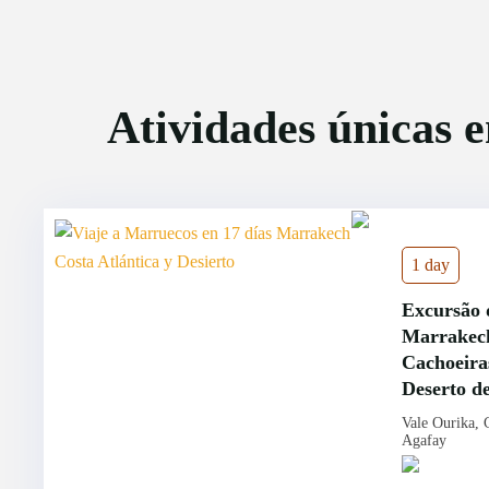
Atividades únicas e
1 day
Excursão 
Marrakech
Cachoeiras
Deserto d
Vale Ourika, 
Agafay