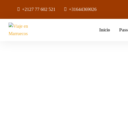
+2127 77 602 521
+31644369026
Início
Pass