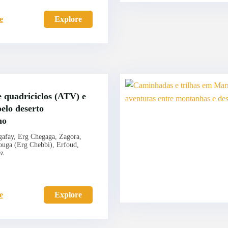
e
Explore
 quadriciclos (ATV) e
elo deserto
no
afay, Erg Chegaga, Zagora,
uga (Erg Chebbi), Erfoud,
ez
e
Explore