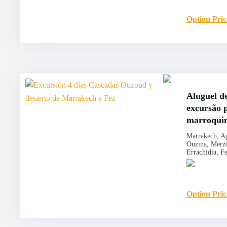
Option Pric
Aluguel de
excursão p
marroqui
Marrakech, Ag
Ouzina, Merzo
Errachidia, F
Option Pric