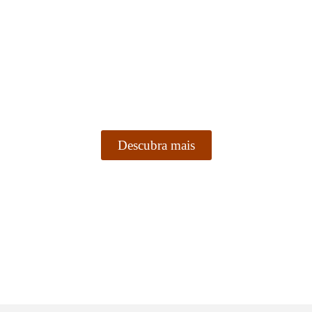
Aventura e cultura
vidades imperdíveis em Marr
Descubra mais