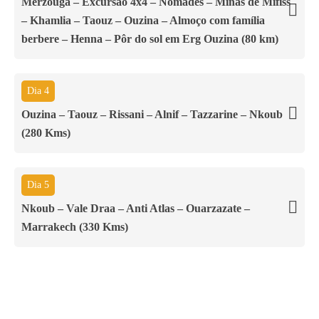
Merzouga – Excursão 4x4 – Nômades – Minas de Mifiss
– Khamlia – Taouz – Ouzina – Almoço com família
berbere – Henna – Pôr do sol em Erg Ouzina (80 km)
Dia 4
Ouzina – Taouz – Rissani – Alnif – Tazzarine – Nkoub
(280 Kms)
Dia 5
Nkoub – Vale Draa – Anti Atlas – Ouarzazate –
Marrakech (330 Kms)