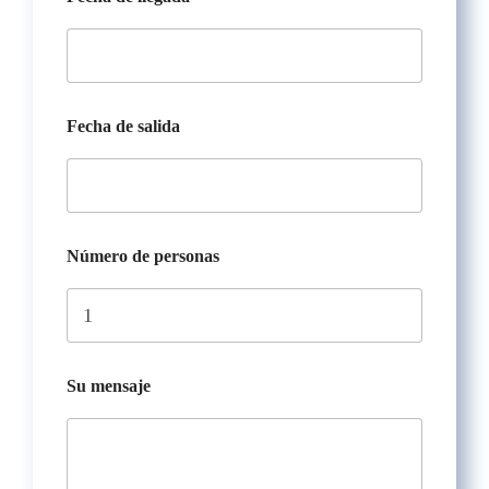
Fecha de salida
N
Número de personas
ú
m
e
r
o
T
í
Su mensaje
t
u
l
o
d