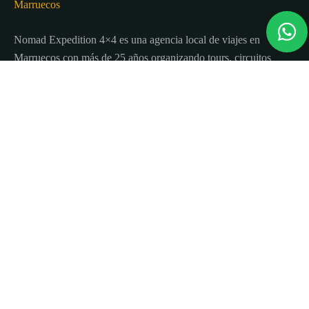
Nomad Expedition 4×4 es una agencia local de viajes en
Marruecos con más de 25 años organizando tours, circuitos
y excursiones por todo el país.
Sobre nosotros
Quienes Somos
Blog de viajes y consejos
Términos y Condiciones
Contacto