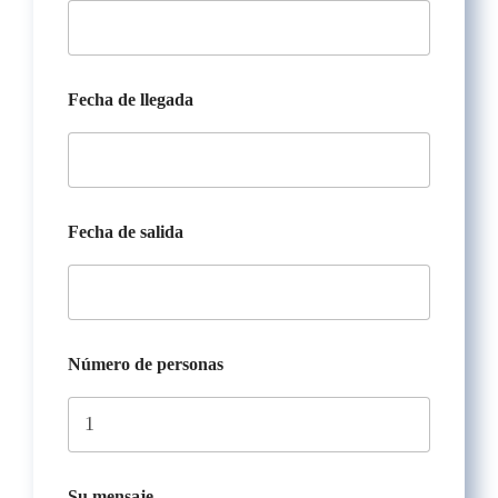
s
a
l
i
d
Fecha de llegada
a
S
u
Fecha de salida
Número de personas
Su mensaje