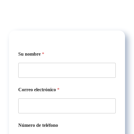
Su nombre
*
Correo electrónico
*
U
Número de teléfono
R
L