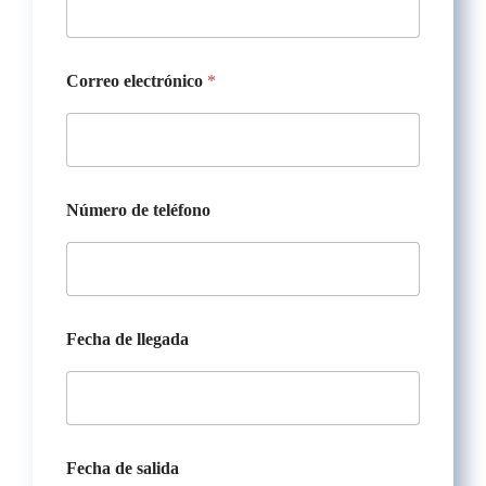
Correo electrónico
*
Número de teléfono
d
Fecha de llegada
e
N
ú
m
e
r
o
Fecha de salida