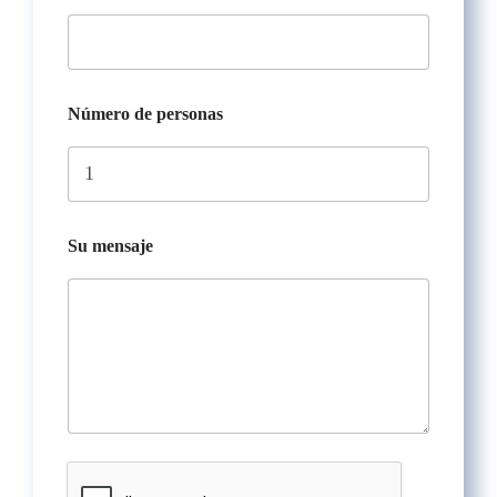
s
a
l
i
d
a
Número de personas
Su mensaje