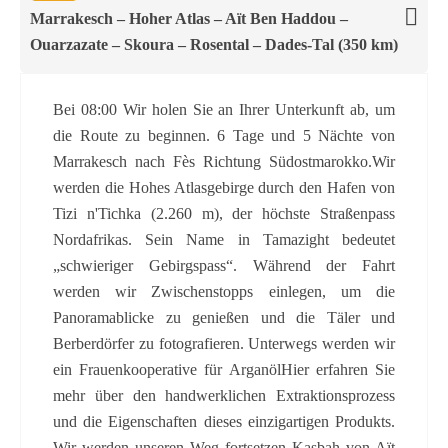
Marrakesch – Hoher Atlas – Aït Ben Haddou –
Ouarzazate – Skoura – Rosental – Dades-Tal (350 km)
Bei 08:00 Wir holen Sie an Ihrer Unterkunft ab, um
die Route zu beginnen. 6 Tage und 5 Nächte von
Marrakesch nach Fès Richtung Südostmarokko.Wir
werden die Hohes Atlasgebirge durch den Hafen von
Tizi n'Tichka (2.260 m), der höchste Straßenpass
Nordafrikas. Sein Name in Tamazight bedeutet
„schwieriger Gebirgspass“. Während der Fahrt
werden wir Zwischenstopps einlegen, um die
Panoramablicke zu genießen und die Täler und
Berberdörfer zu fotografieren. Unterwegs werden wir
ein Frauenkooperative für ArganölHier erfahren Sie
mehr über den handwerklichen Extraktionsprozess
und die Eigenschaften dieses einzigartigen Produkts.
Wir werden unseren Weg fortsetzen Kasbah von Aït