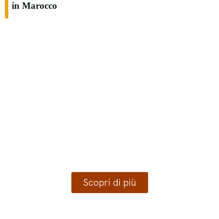
in Marocco
Avventura e cultura
Attività imperdibili in Marocco
Scopri di più