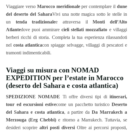
Viaggiare verso
Marocco meridionale
per contemplare il
dune
del deserto del Sahara
Vivi una notte magica sotto le stelle in
un
tenda tradizionale
e attraversa il
Monti dell’Alto
Atlante
dove puoi ammirare
cieli stellati mozzafiato
e villaggi
berberi ricchi di storia. Completa la tua esperienza rilassandoti
nel
costa atlantica
con spiagge selvagge, villaggi di pescatori e
tramonti indimenticabili.
Viaggi su misura con NOMAD
EXPEDITION per l’estate in Marocco
(deserto del Sahara e costa atlantica)
SPEDIZIONE NOMADE
Ti offre diversi tipi di
itinerari,
tour ed escursioni estive
come un pacchetto turistico
Deserto
del Sahara e costa atlantica
, a partire da
Da Marrakech a
Merzouga (Erg Chebbi)
e ritorno a Marrakech. Tuttavia, se
desideri scoprire
altri posti diversi
Oltre ai percorsi proposti,