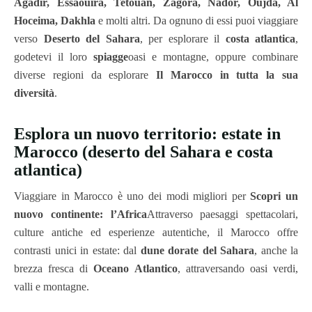
Agadir, Essaouira, Tetouan, Zagora, Nador, Oujda, Al
Hoceima, Dakhla
e molti altri. Da ognuno di essi puoi viaggiare
verso
Deserto del Sahara
, per esplorare il
costa atlantica
,
godetevi il loro
spiagge
oasi e montagne, oppure combinare
diverse regioni da esplorare
Il Marocco in tutta la sua
diversità
.
Esplora un nuovo territorio: estate in
Marocco (deserto del Sahara e costa
atlantica)
Viaggiare in Marocco è uno dei modi migliori per
Scopri un
nuovo continente: l’Africa
Attraverso paesaggi spettacolari,
culture antiche ed esperienze autentiche, il Marocco offre
contrasti unici in estate: dal
dune dorate del Sahara
, anche la
brezza fresca di
Oceano Atlantico
, attraversando oasi verdi,
valli e montagne.