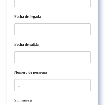
Fecha de llegada
Fecha de salida
Número de personas
l
Su mensaje
l