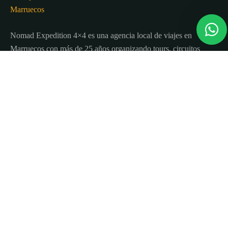
Nomad Expedition 4×4 es una agencia local de viajes en
Marruecos con más de 25 años organizando tours, circuitos
y excursiones por todo el país.
Sobre nosotros
Quienes Somos
Blog de viajes y consejos
Términos y Condiciones