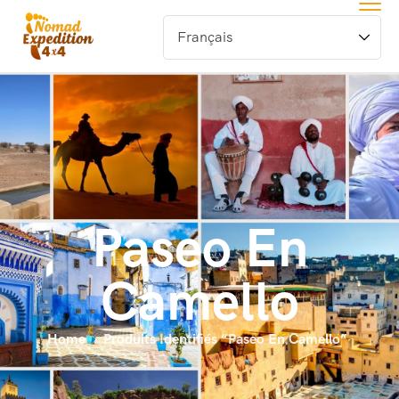
Paseo En
Camello
Home
Produits Identifiés “Paseo En Camello”