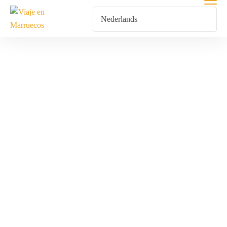
Paseo En
Camello
Home
Producten Getagged “Paseo En Camello”