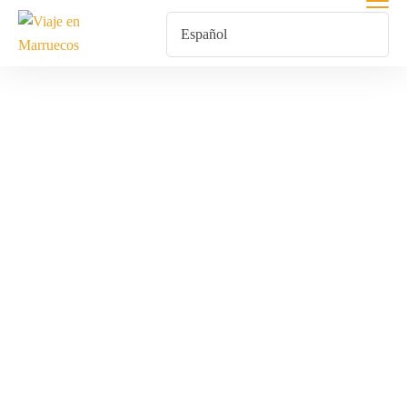
Alquiler Y
Excursiones En
Quad Por El
Desierto Del
Sáhara En