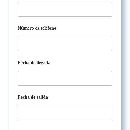
F
e
c
h
a
Número de teléfono
Fecha de llegada
Fecha de salida