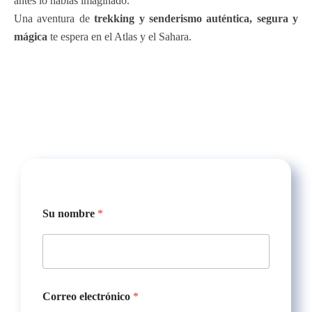
antes lo habías imaginado.
Una aventura de
trekking y senderismo auténtica, segura y
mágica
te espera en el Atlas y el Sahara.
l
Su nombre
*
l
e
g
a
d
a
S
Correo electrónico
*
u