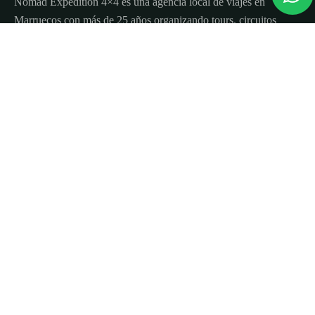
Nomad Expedition 4×4 es una agencia local de viajes en
Marruecos con más de 25 años organizando tours, circuitos
y excursiones por todo el país.
Sobre nosotros
Quienes Somos
Blog de viajes y consejos
Términos y Condiciones
Contacto