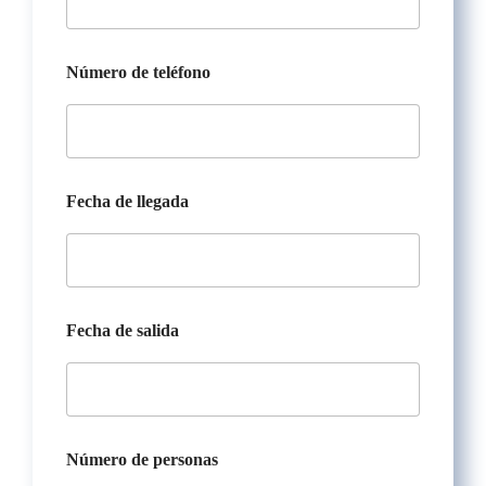
Número de teléfono
n
Fecha de llegada
o
m
b
r
e
d
e
Fecha de salida
l
l
e
g
a
d
Número de personas
a