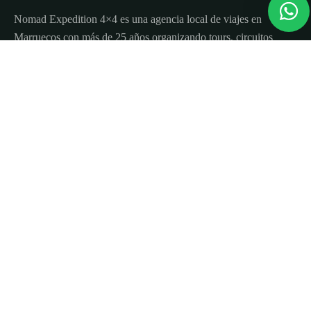
Nomad Expedition 4×4 es una agencia local de viajes en
Marruecos con más de 25 años organizando tours, circuitos
y excursiones por todo el país.
Sobre nosotros
Quienes Somos
Blog de viajes y consejos
Términos y Condiciones
Contacto