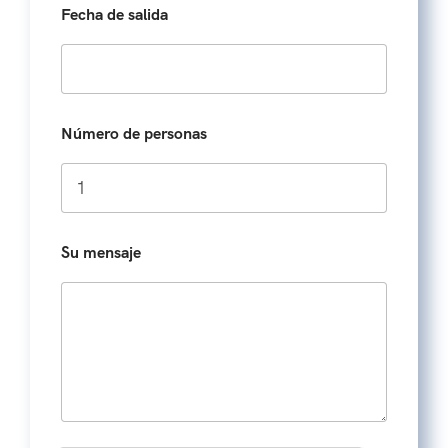
Fecha de salida
t
a
t
e
s
Número de personas
+
1
Su mensaje