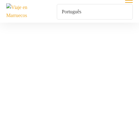
Paseo Por
Medina Fez Y
Marrakech
Home
Produtos Etiquetados Com “Paseo Por Medina Fez Y
Marrakech”