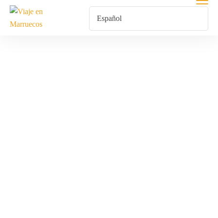
Paseo Por
Medina Fez Y
Marrakech
Inicio
Productos Etiquetados “Paseo Por Medina Fez Y Marrakech”