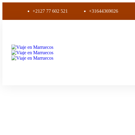
+2127 77 602 521
+31644369026