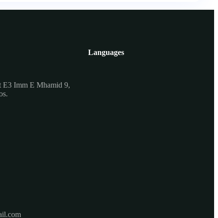
Languages
t E3 Imm E Mhamid 9,
os.
il.com