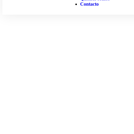
Contacto
Tour Fez Chefc
Prod