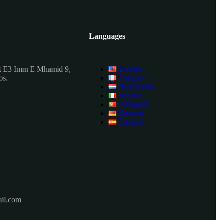
Languages
t E3 Imm E Mhamid 9,
English
os.
Français
Nederlands
Italiano
Português
Deutsch
Español
il.com