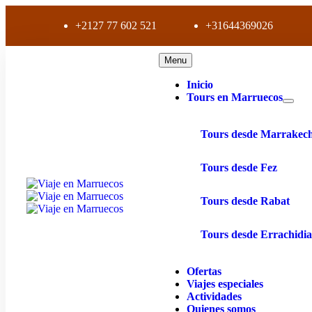
+2127 77 602 521
+31644369026
Menu
Inicio
Tours en Marruecos
Tours desde Marrakec
Tours desde Fez
Tours desde Rabat
Tours desde Errachidi
Ofertas
Viajes especiales
Actividades
Quienes somos