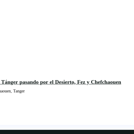
 Tánger pasando por el Desierto, Fez y Chefchaouen
haouen, Tanger