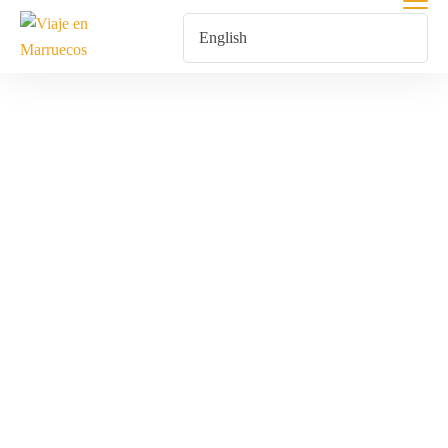
Tour Fez
Chefchaouen
Tánger 7 Días
Marruecos
Home
Products Tagged “tour Fez Chefchaouen Tánger 7 Días