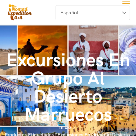
Excursiones En
Grupo Al
Desierto
Marruecos
Inicio
Productos Etiquetados “Excursiones En Grupo Al Desierto