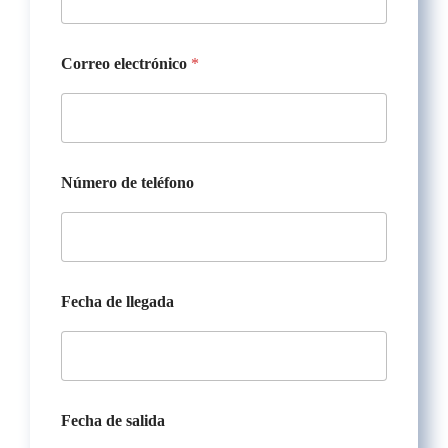
d
Correo electrónico
*
e
F
e
c
h
a
C
Número de teléfono
o
r
r
e
o
Fecha de llegada
Fecha de salida