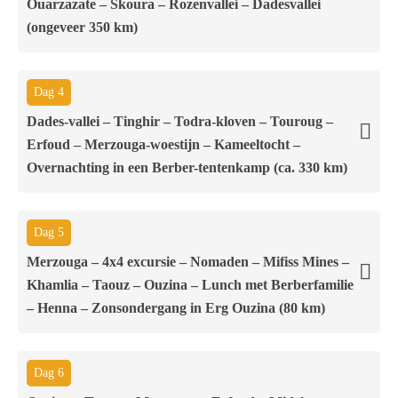
Ouarzazate – Skoura – Rozenvallei – Dadesvallei
(ongeveer 350 km)
Dag 4
Dades-vallei – Tinghir – Todra-kloven – Touroug –
Erfoud – Merzouga-woestijn – Kameeltocht –
Overnachting in een Berber-tentenkamp (ca. 330 km)
Dag 5
Merzouga – 4x4 excursie – Nomaden – Mifiss Mines –
Khamlia – Taouz – Ouzina – Lunch met Berberfamilie
– Henna – Zonsondergang in Erg Ouzina (80 km)
Dag 6