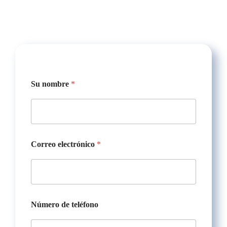
N
Su nombre
*
ú
m
e
r
o
s
a
Correo electrónico
*
l
i
d
a
d
e
Número de teléfono