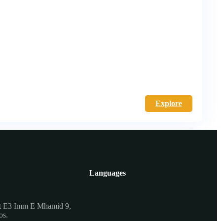
Explore
Languages
t E3 Imm E Mhamid 9,
os.