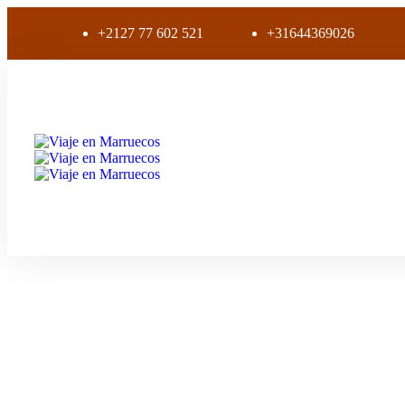
+2127 77 602 521
+31644369026