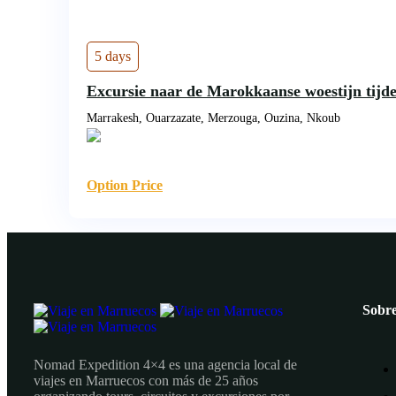
5 days
Excursie naar de Marokkaanse woestijn tijd
Marrakesh, Ouarzazate, Merzouga, Ouzina, Nkoub
Option Price
Sobre
Nomad Expedition 4×4 es una agencia local de
viajes en Marruecos con más de 25 años