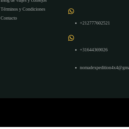
Blog de viajes y consejos
Términos y Condiciones
Contacto
+212777602521
+31644369026
nomadexpedition4x4@gma