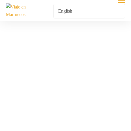
Excursión Al
Desierto De
Marruecos En
El Puente De
Noviembre