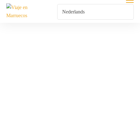
Escapadas
LGBT A
Marruecos:
Desierto Del
Sahara Y