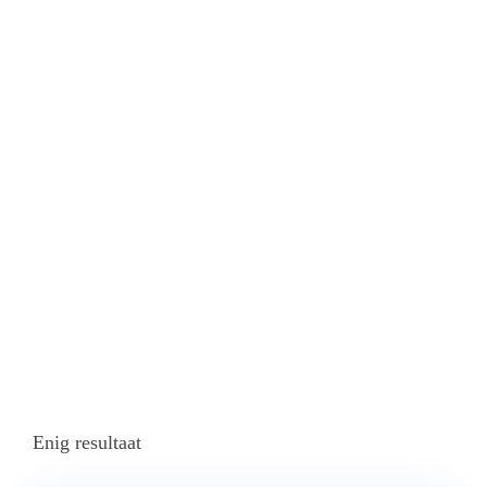
Ciudades
Imperiales
Home
Producten Getagged “Escapadas LGBT A Marruecos:
Desierto Del Sahara Y Ciudades Imperiales”
Enig resultaat