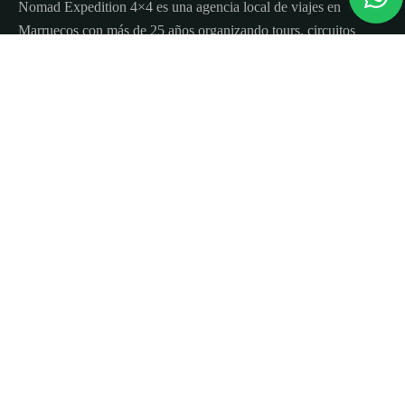
Nomad Expedition 4×4 es una agencia local de viajes en
Marruecos con más de 25 años organizando tours, circuitos
y excursiones por todo el país.
Sobre nosotros
Quienes Somos
Blog de viajes y consejos
Términos y Condiciones
Contacto