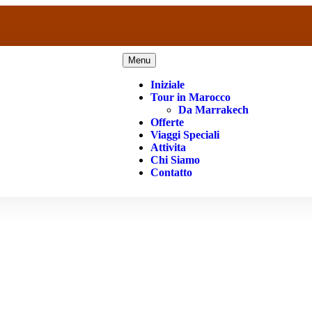
Menu
Iniziale
Tour in Marocco
Da Marrakech
Offerte
Viaggi Speciali
Attivita
Chi Siamo
Contatto