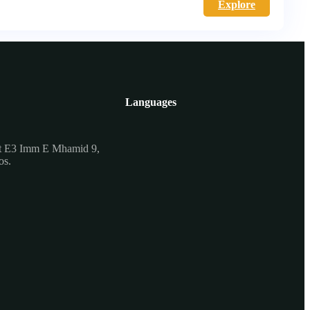
Explore
Languages
t E3 Imm E Mhamid 9,
os.