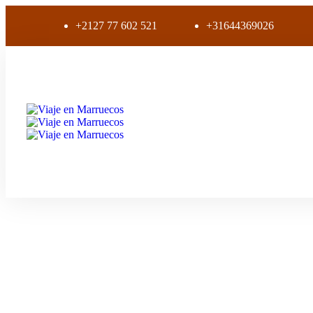
+2127 77 602 521
+31644369026