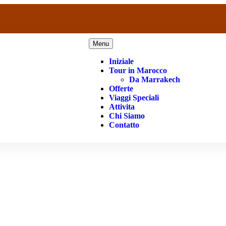
Menu
Iniziale
Tour in Marocco
Da Marrakech
Offerte
Viaggi Speciali
Attivita
Chi Siamo
Contatto