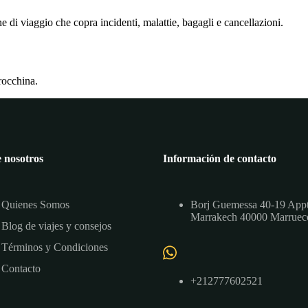
ne di viaggio che copra incidenti, malattie, bagagli e cancellazioni.
rocchina.
 nosotros
Información de contacto
Quienes Somos
Borj Guemessa 40-19 App
Marrakech 40000 Marruec
Blog de viajes y consejos
Términos y Condiciones
Contacto
+212777602521