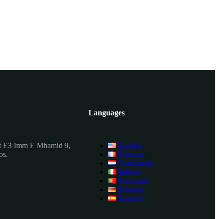
Languages
t E3 Imm E Mhamid 9,
English
os.
Français
Nederlands
Italiano
Português
Deutsch
Español