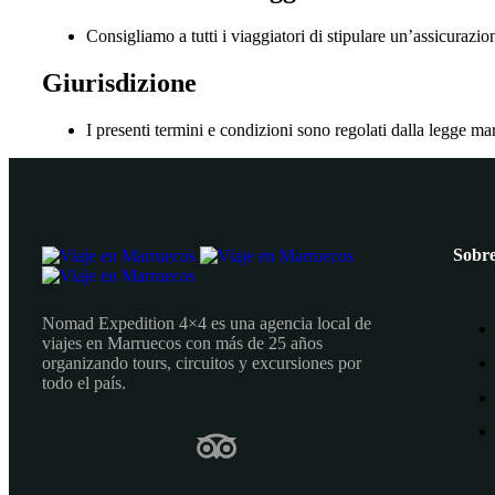
Consigliamo a tutti i viaggiatori di stipulare un’assicurazio
Giurisdizione
I presenti termini e condizioni sono regolati dalla legge ma
Sobre
Nomad Expedition 4×4 es una agencia local de
viajes en Marruecos con más de 25 años
organizando tours, circuitos y excursiones por
todo el país.