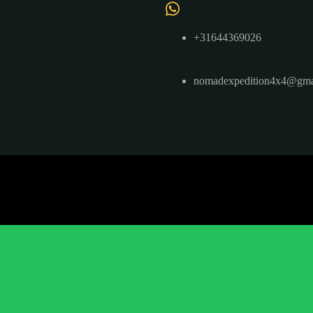
+31644369026
nomadexpedition4x4@gma