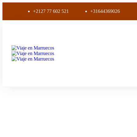
+2127 77 602 521
+31644369026