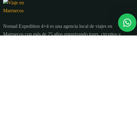
Nomad Expedition 4×4 es una agencia local de viajes en
Marruecos con más de 25 años organizando tours, circuitos y
excursiones por todo el país.
Sobre nosotros
Quienes Somos
Blog de viajes y consejos
Términos y Condiciones