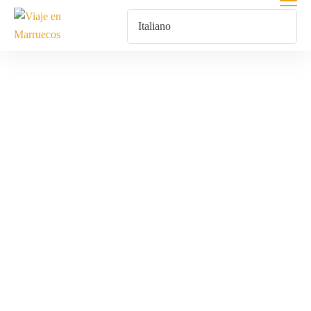
Vive Actividades
Románticas Y
De Aventura En
Marruecos Para
Celebrar Tu