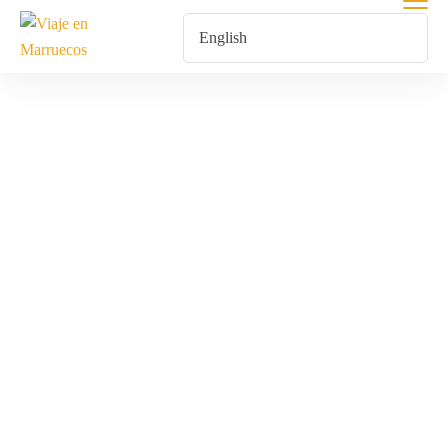
Vive Actividades
Románticas Y
De Aventura En
Marruecos Para
Celebrar Tu