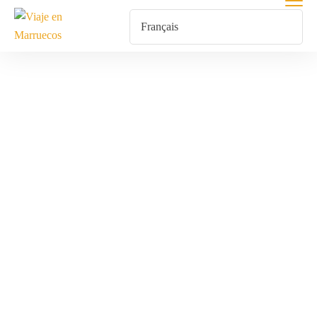
Yoga
Tradicional Y
Meditaciones
Guiadas En
Marruecos Para