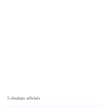
La Aventura
Off-Road
Home
Produits Identifiés “Recorre La Famosa Pista Del Rally París-
Dakar Y Siente La Emoción De La Aventura Off-Road”
5 résultats affichés