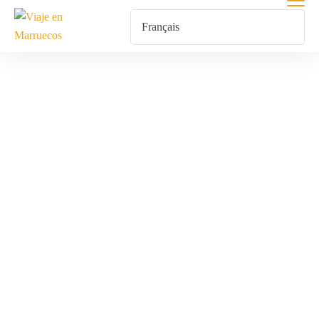
Recorre La
Famosa Pista
Del Rally París-
Dakar Y Siente
La Emoción De