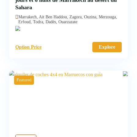
jours et 6 nuits de Marrakech au désert du
Sahara
Marrakech, Ait Ben Haddou, Zagora, Ouzina, Merzouga,
Erfoud, Todra, Dadès, Ouarzazate
Option Price
Explore
Featured