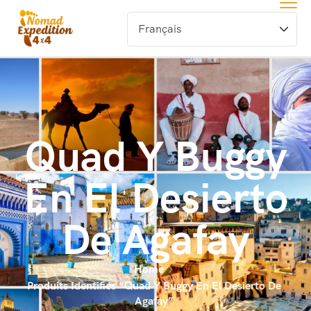
Quad Y Buggy
En El Desierto
De Agafay
Home
Produits Identifiés “quad Y Buggy En El Desierto De
Agafay”