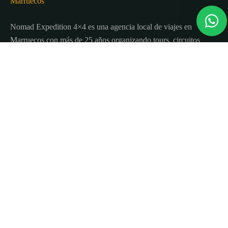
Nomad Expedition 4×4 es una agencia local de viajes en
Marruecos con más de 25 años organizando tours, circuitos
y excursiones por todo el país.
Sobre nosotros
Quienes Somos
Blog de viajes y consejos
Términos y Condiciones
Contacto