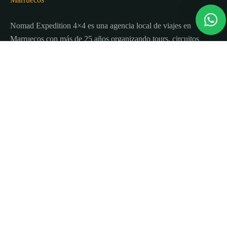
Nomad Expedition 4×4 es una agencia local de viajes en
Marruecos con más de 25 años organizando tours, circuitos
y excursiones por todo el país.
Sobre nosotros
Quienes Somos
Blog de viajes y consejos
Términos y Condiciones
Contacto