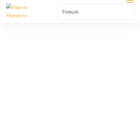
Pista Rally
Dakar
Marruecos
Home
Produits Identifiés “Pista Rally Dakar Marruecos”