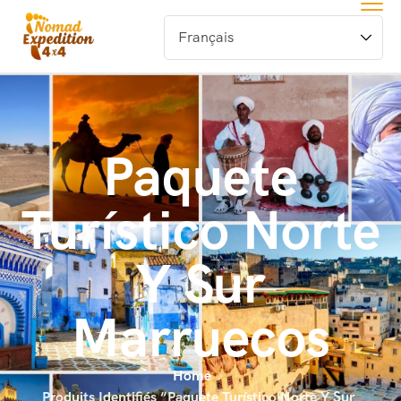
Paquete
Turístico Norte
Y Sur
Marruecos
Home
Produits Identifiés “Paquete Turístico Norte Y Sur