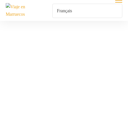
Paisajes
Naturales
Espectaculares
Marruecos
Home
Produits Identifiés “Paisajes Naturales Espectaculares