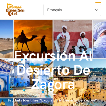
Excursión Al
Desierto De
Zagora
Home
Produits Identifiés “Excursión Al Desierto De Zagora”