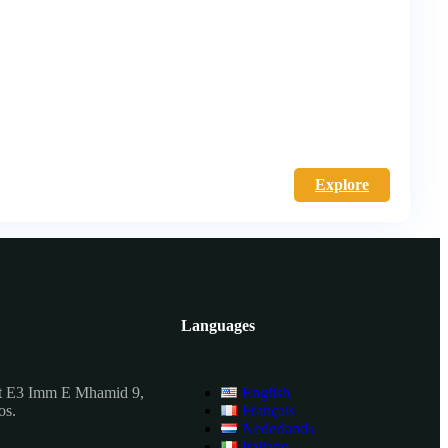
Explore
Languages
t E3 Imm E Mhamid 9,
English
os.
Français
Nederlands
Italiano